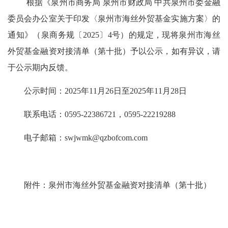
根据《泉州市商务局 泉州市财政局 中共泉州市委金融
委员会办公室关于印发〈泉州市海丝外贸基金实施方案〉的
通知》（泉商务规〔2025〕4号）
的规定，现将泉州市海丝
外贸基金融资对接清单（第
十
批）
予以公示
，如有异议，请
于公示期内反馈。
公示时间
：
2025年
11
月
26
日至2025年
11
月
28
日
联系电话
：
0595-22386721，0595-22219288
电子邮箱
：
swj
wm
k@qzbofcom.com
附件：泉州市海丝外贸基金融资对接清单（第
十
批）