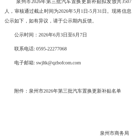
泉州市
202
6
年第
三
批汽车
置换
更新补贴拟发放共
3507
人，审核通过截止时间为
202
6
年
5
月
1
日
-
5
月
31
日。现将信息
公示如下，如有异议，请于公示期内反馈。
公示时间：
202
6
年
6
月
3
日至
6
月
7
日
联系电话
: 0595-22277068
电子邮箱
: swjltk@qzbofcom.com
附件：泉州市
202
6
年第
三
批汽车
置换
更新补贴名单
泉州市商务局