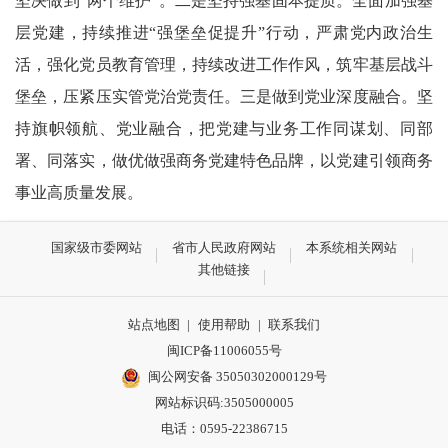
坚决做到“两个维护”。二是坚持强基固本提质。全面加强基
层党建，持续推进“强堡垒促提升”行动，严肃党内政治生
活，强化党员教育管理，持续改进工作作风，筑牢基层战斗
堡垒，压紧压实管党治党责任。三是做到党业深度融合。坚
持旗帜领航、党业融合，把党建与业务工作同谋划、同部
署、同落实，做优做强商务党建特色品牌，以党建引领商务
事业高质量发展。
国家级市委网站
省市人民政府网站
本系统相关网站
其他链接
站点地图
|
使用帮助
|
联系我们
闽ICP备11006055号
闽公网安备 35050302000129号
网站标识码:3505000005
电话：0595-22386715