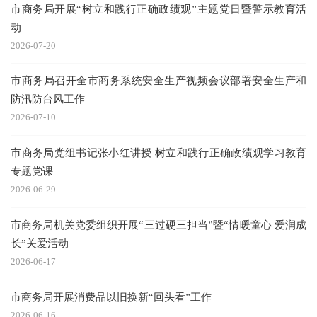
市商务局开展“树立和践行正确政绩观”主题党日暨警示教育活
动
20
2026-07-20
从
市商务局召开全市商务系统安全生产视频会议部署安全生产和
20
防汛防台风工作
预
2026-07-10
20
市商务局党组书记张小红讲授 树立和践行正确政绩观学习教育
商
专题党课
20
2026-06-29
守
市商务局机关党委组织开展“三过硬三担当”暨“情暖童心 爱润成
20
长”关爱活动
2026-06-17
最
20
市商务局开展消费品以旧换新“回头看”工作
2026-06-16